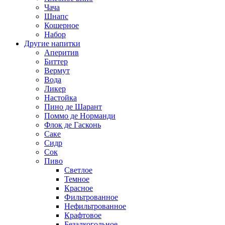
Чача
Шнапс
Кошерное
Набор
Другие напитки
Аперитив
Биттер
Вермут
Вода
Ликер
Настойка
Пино де Шарант
Поммо де Норманди
Флок де Гасконь
Саке
Сидр
Сок
Пиво
Светлое
Темное
Красное
Фильтрованное
Нефильтрованное
Крафтовое
Безалкогольное