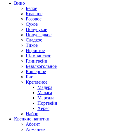
Вино
Белое
Красное
Розовое
Сухое
Полусухое
Полусладкое
Сладкое
Тихое
Игристое
Шампанское
Глинтвейн
Безалкогольное
Кошерное
Био
Крепленое
Мадера
Малага
Марсала
Портвейн
Херес
Набор
Крепкие напитки
Абсент
Арманьяк