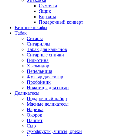
Упаковка
Сумочка
Ящик
Корзина
Подарочный конверт
Винные шкафы
Табак
Сигары
Сигариллы
Табак для кальянов
Сигарные спички
Гильотина
Хьюмидор
Пепельница
Футляр для сигар
Пробойник
Ножницы для сигар
Деликатесы
Подарочный набор
Мясные деликатесы
Нарезка
Окорок
Паштет
Сыр
сухофрукты, чипсы, орехи