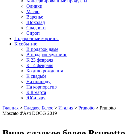
Консервированные продукты
Оливки
Масло
Варенье
Шоколад
Сладости
Сироп
Подарочные корзины
К событию
В подарок даме
В подарок мужчине
К 23 февраля
К 14 февраля
Ко дню рождения
К свадьбе
На природу
На корпоратив
К 8 марта
Юбиляру
Главная
>
Сладкое Белое
>
Италия
>
Prunotto
>
Prunotto
Moscato d'Asti DOCG 2019
Вино сладкое белое Prunotto