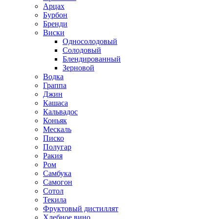
Арцах
Бурбон
Бренди
Виски
Односолодовый
Солодовый
Блендированный
Зерновой
Водка
Граппа
Джин
Кашаса
Кальвадос
Коньяк
Мескаль
Писко
Полугар
Ракия
Ром
Самбука
Самогон
Сотол
Текила
Фруктовый дистиллят
Хлебное вино