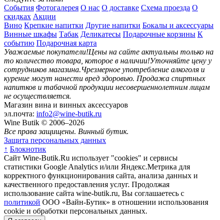
События
Фотогалерея
О нас
О доставке
Схема проезда
О
скидках
Акции
Вино
Крепкие напитки
Другие напитки
Бокалы и аксессуары
Винные шкафы
Табак
Деликатесы
Подарочные корзины
К
событию
Подарочная карта
Уважаемые покупатели!
Цены на сайте актуальны только на
то количество товара, которое в наличии!
Уточняйте цену у
сотрудников магазина.
Чрезмерное употребление алкоголя и
курение могут нанести вред здоровью.
Продажа спиртных
напитков и табачной продукции несовершеннолетним лицам
не осуществляется.
Магазин вина и винных аксессуаров
эл.почта:
info2@wine-butik.ru
Wine Butik © 2006–2026
Все права защищены. Винный бутик.
Защита персональных данных
↑
Блокнотик
Сайт Wine-Butik.Ru использует "cookies" и сервисы
статистики Google Analytics и/или Яндекс.Метрика для
корректного функционирования сайта, анализа данных и
качественного предоставления услуг. Продолжая
использование сайта wine-butik.ru, Вы соглашаетесь с
политикой
ООО «Вайн-Бутик» в отношении использования
cookie и обработки персональных данных.