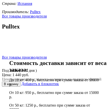
Страна:
Испания
Производитель:
Pulltex
Все товары производителя
Pulltex
Все товары производителя
Стоимость доставки зависит от веса
заказа:
Под заказ ( от 1 дня )
Цена: 1 440 руб.
Цена на момент последнего наличия и не является офертой
До 10 кг: 400 р., бесплатно при сумме заказа от 10000
Добавить в блокнотик
В корзину
р.
От 10 кг: 950 р., бесплатно при сумме заказа от 15000
р.
От 50 кг: 1250 р., бесплатно при сумме заказа от