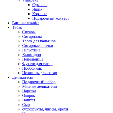
Упаковка
Сумочка
Ящик
Корзина
Подарочный конверт
Винные шкафы
Табак
Сигары
Сигариллы
Табак для кальянов
Сигарные спички
Гильотина
Хьюмидор
Пепельница
Футляр для сигар
Пробойник
Ножницы для сигар
Деликатесы
Подарочный набор
Мясные деликатесы
Нарезка
Окорок
Паштет
Сыр
сухофрукты, чипсы, орехи