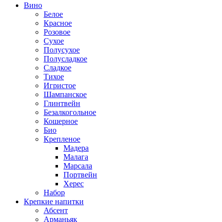
Вино
Белое
Красное
Розовое
Сухое
Полусухое
Полусладкое
Сладкое
Тихое
Игристое
Шампанское
Глинтвейн
Безалкогольное
Кошерное
Био
Крепленое
Мадера
Малага
Марсала
Портвейн
Херес
Набор
Крепкие напитки
Абсент
Арманьяк