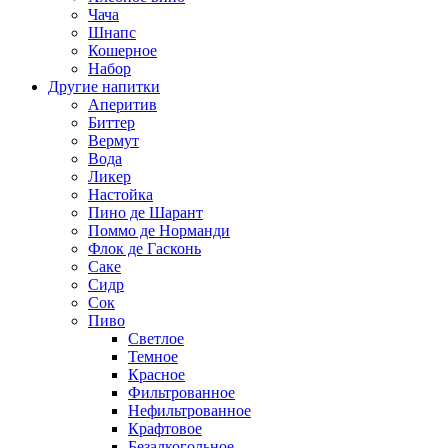
Чача
Шнапс
Кошерное
Набор
Другие напитки
Аперитив
Биттер
Вермут
Вода
Ликер
Настойка
Пино де Шарант
Поммо де Норманди
Флок де Гасконь
Саке
Сидр
Сок
Пиво
Светлое
Темное
Красное
Фильтрованное
Нефильтрованное
Крафтовое
Безалкогольное