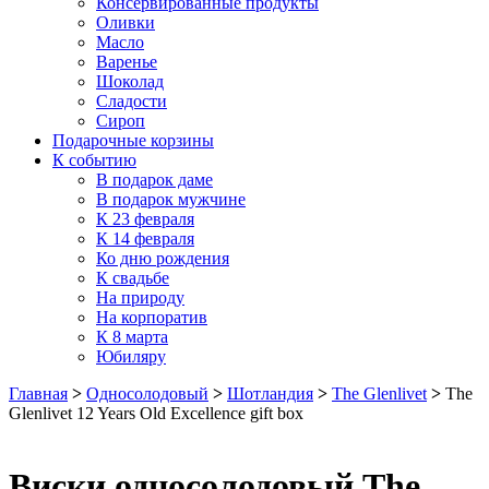
Консервированные продукты
Оливки
Масло
Варенье
Шоколад
Сладости
Сироп
Подарочные корзины
К событию
В подарок даме
В подарок мужчине
К 23 февраля
К 14 февраля
Ко дню рождения
К свадьбе
На природу
На корпоратив
К 8 марта
Юбиляру
Главная
>
Односолодовый
>
Шотландия
>
The Glenlivet
>
The
Glenlivet 12 Years Old Excellence gift box
Виски односолодовый The