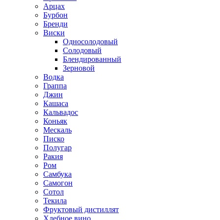
Арцах
Бурбон
Бренди
Виски
Односолодовый
Солодовый
Блендированный
Зерновой
Водка
Граппа
Джин
Кашаса
Кальвадос
Коньяк
Мескаль
Писко
Полугар
Ракия
Ром
Самбука
Самогон
Сотол
Текила
Фруктовый дистиллят
Хлебное вино