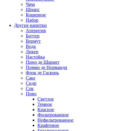
Чача
Шнапс
Кошерное
Набор
Другие напитки
Аперитив
Биттер
Вермут
Вода
Ликер
Настойка
Пино де Шарант
Поммо де Норманди
Флок де Гасконь
Саке
Сидр
Сок
Пиво
Светлое
Темное
Красное
Фильтрованное
Нефильтрованное
Крафтовое
Безалкогольное