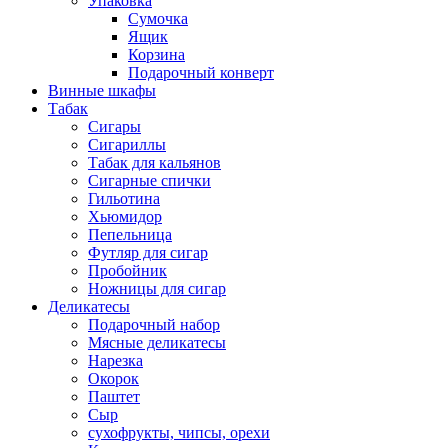
Упаковка
Сумочка
Ящик
Корзина
Подарочный конверт
Винные шкафы
Табак
Сигары
Сигариллы
Табак для кальянов
Сигарные спички
Гильотина
Хьюмидор
Пепельница
Футляр для сигар
Пробойник
Ножницы для сигар
Деликатесы
Подарочный набор
Мясные деликатесы
Нарезка
Окорок
Паштет
Сыр
сухофрукты, чипсы, орехи