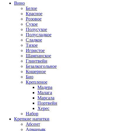
Вино
Белое
Красное
Розовое
Сухое
Полусухое
Полусладкое
Сладкое
Тихое
Игристое
Шампанское
Глинтвейн
Безалкогольное
Кошерное
Био
Крепленое
Мадера
Малага
Марсала
Портвейн
Херес
Набор
Крепкие напитки
Абсент
Арманьяк